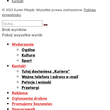
Kontakt
© 2023 Kurier Miejski. Wszystkie prawa zastrzeżone.
Polityka
prywatności
.
Brak wyników
Pokaż wszystkie wyniki
Wydarzenia
Ogólne
Kultura
Sport
Kontakt
Tutaj dostaniesz „Kuriera”
Ważne telefony i adresy e-mail
Petycje i wnioski
Przetargi
Reklama
Ogłoszenia drobne
Promujemy Sosnowiec
Spacerownik