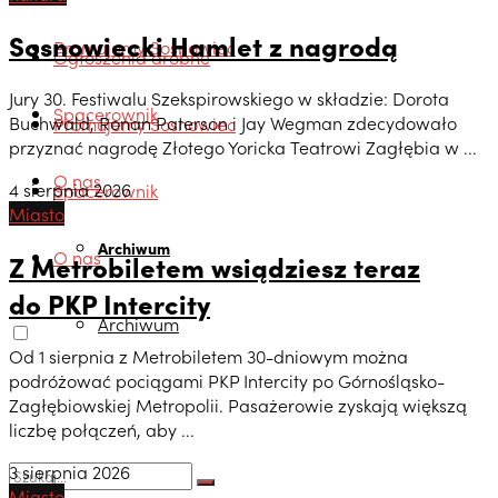
Sosnowiecki Hamlet z nagrodą
Promujemy Sosnowiec
Ogłoszenia drobne
Jury 30. Festiwalu Szekspirowskiego w składzie: Dorota
Spacerownik
Buchwald, Ronan Paterson i Jay Wegman zdecydowało
Promujemy Sosnowiec
przyznać nagrodę Złotego Yoricka Teatrowi Zagłębia w ...
O nas
4 sierpnia 2026
Spacerownik
Miasto
Archiwum
O nas
Z Metrobiletem wsiądziesz teraz
do PKP Intercity
Archiwum
Od 1 sierpnia z Metrobiletem 30-dniowym można
podróżować pociągami PKP Intercity po Górnośląsko-
Zagłębiowskiej Metropolii. Pasażerowie zyskają większą
liczbę połączeń, aby ...
3 sierpnia 2026
Miasto