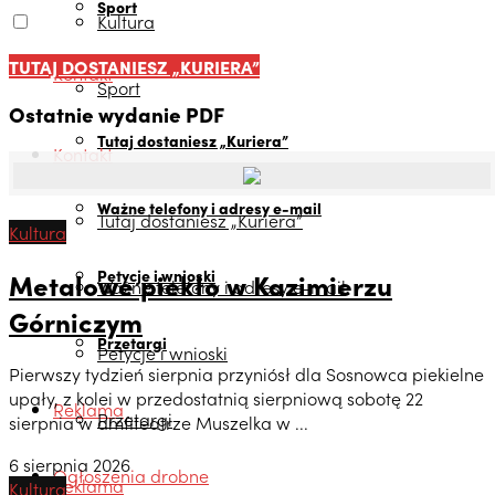
Sport
Kultura
TUTAJ DOSTANIESZ „KURIERA”
Kontakt
Sport
Ostatnie wydanie PDF
Tutaj dostaniesz „Kuriera”
Kontakt
Ważne telefony i adresy e-mail
Tutaj dostaniesz „Kuriera”
Kultura
Petycje i wnioski
Metalowe piekło w Kazimierzu
Ważne telefony i adresy e-mail
Górniczym
Przetargi
Petycje i wnioski
Pierwszy tydzień sierpnia przyniósł dla Sosnowca piekielne
upały, z kolei w przedostatnią sierpniową sobotę 22
Reklama
Przetargi
sierpnia w amfiteatrze Muszelka w ...
6 sierpnia 2026
Ogłoszenia drobne
Reklama
Kultura