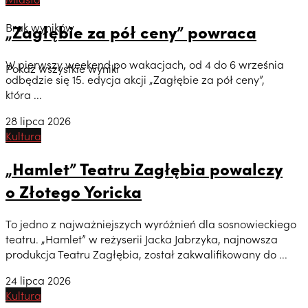
Brak wyników
„Zagłębie za pół ceny” powraca
W pierwszy weekend po wakacjach, od 4 do 6 września
Pokaż wszystkie wyniki
odbędzie się 15. edycja akcji „Zagłębie za pół ceny”,
która ...
28 lipca 2026
Kultura
„Hamlet” Teatru Zagłębia powalczy
o Złotego Yoricka
To jedno z najważniejszych wyróżnień dla sosnowieckiego
teatru. „Hamlet” w reżyserii Jacka Jabrzyka, najnowsza
produkcja Teatru Zagłębia, został zakwalifikowany do ...
24 lipca 2026
Kultura