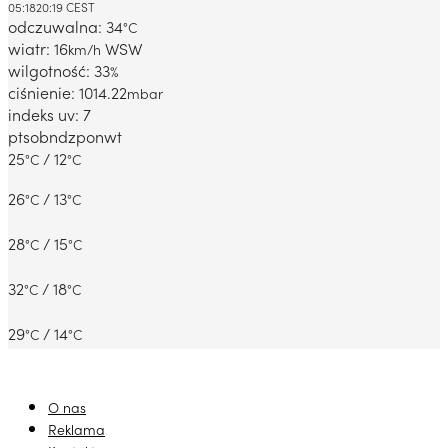
05:18
20:19 CEST
odczuwalna: 34
°C
wiatr: 16
WSW
km/h
wilgotność: 33
%
ciśnienie: 1014.22
mbar
indeks uv: 7
pt
sob
ndz
pon
wt
25
/ 12
°C
°C
26
/ 13
°C
°C
28
/ 15
°C
°C
32
/ 18
°C
°C
29
/ 14
°C
°C
O nas
Reklama