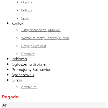
Ogólne
Kultura
Sport
Kontakt
Tutaj dostaniesz „Kuriera”
Ważne telefony i adresy e-mail
Petycje i wnioski
Przetargi
Reklama
Ogłoszenia drobne
Promujemy Sosnowiec
Spacerownik
O nas
Archiwum
Pogoda
34°
Dabrowa Gornicza, PL